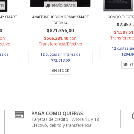
IS
ENVÍO GRATIS
MAY SMART
ANAFE INDUCCIÓN ORMAY SMART
COMBO ELÉCTR
COOK I4
$2.457.
0
$871.356,00
$1.597.51
Transferenci
con
$566.381,40
con
ectivo
Transferencia/Efectivo
12
cuotas sin
rés de
12
cuotas sin interés de
$204.8
$72.613,00
SIN S
SIN STOCK
PAGÁ COMO QUIERAS
Tarjetas de crédito - Ahora 12 y 18 -
Efectivo, debito y transferencia.