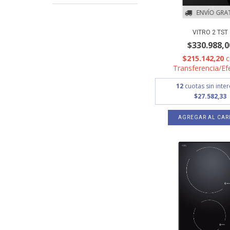
ENVÍO GRAT
VITRO 2 TST
$330.988,0
$215.142,20
Transferencia/Ef
12
cuotas sin inte
$27.582,33