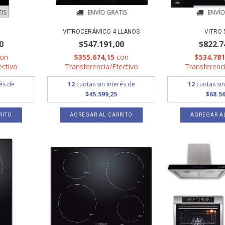
IS
ENVÍO GRATIS
ENVÍO
VITROCERÁMICO 4 LLANOS
VITRO 
0
$547.191,00
$822.7
con
$355.674,15
con
$534.78
ectivo
Transferencia/Efectivo
Transferenci
rés de
12
cuotas sin interés de
12
cuotas sin
$45.599,25
$68.56